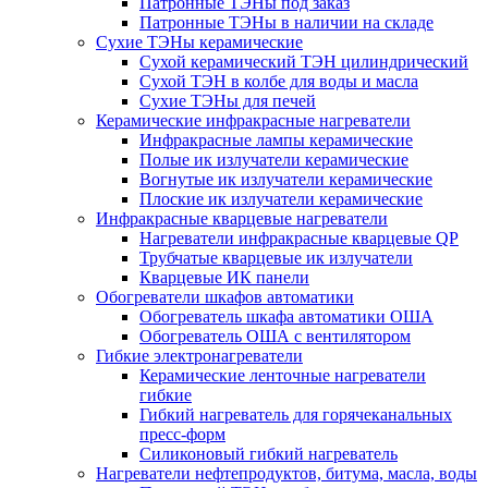
Патронные ТЭНы под заказ
Патронные ТЭНы в наличии на складе
Сухие ТЭНы керамические
Сухой керамический ТЭН цилиндрический
Сухой ТЭН в колбе для воды и масла
Сухие ТЭНы для печей
Керамические инфракрасные нагреватели
Инфракрасные лампы керамические
Полые ик излучатели керамические
Вогнутые ик излучатели керамические
Плоские ик излучатели керамические
Инфракрасные кварцевые нагреватели
Нагреватели инфракрасные кварцевые QP
Трубчатые кварцевые ик излучатели
Кварцевые ИК панели
Обогреватели шкафов автоматики
Обогреватель шкафа автоматики ОША
Обогреватель ОША с вентилятором
Гибкие электронагреватели
Керамические ленточные нагреватели
гибкие
Гибкий нагреватель для горячеканальных
пресс-форм
Силиконовый гибкий нагреватель
Нагреватели нефтепродуктов, битума, масла, воды