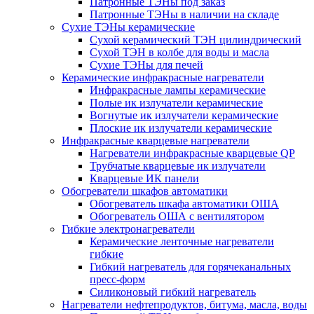
Патронные ТЭНы под заказ
Патронные ТЭНы в наличии на складе
Сухие ТЭНы керамические
Сухой керамический ТЭН цилиндрический
Сухой ТЭН в колбе для воды и масла
Сухие ТЭНы для печей
Керамические инфракрасные нагреватели
Инфракрасные лампы керамические
Полые ик излучатели керамические
Вогнутые ик излучатели керамические
Плоские ик излучатели керамические
Инфракрасные кварцевые нагреватели
Нагреватели инфракрасные кварцевые QP
Трубчатые кварцевые ик излучатели
Кварцевые ИК панели
Обогреватели шкафов автоматики
Обогреватель шкафа автоматики ОША
Обогреватель ОША с вентилятором
Гибкие электронагреватели
Керамические ленточные нагреватели
гибкие
Гибкий нагреватель для горячеканальных
пресс-форм
Силиконовый гибкий нагреватель
Нагреватели нефтепродуктов, битума, масла, воды