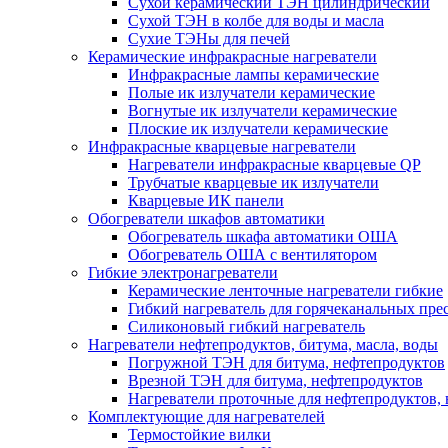
Сухой керамический ТЭН цилиндрический
Сухой ТЭН в колбе для воды и масла
Сухие ТЭНы для печей
Керамические инфракрасные нагреватели
Инфракрасные лампы керамические
Полые ик излучатели керамические
Вогнутые ик излучатели керамические
Плоские ик излучатели керамические
Инфракрасные кварцевые нагреватели
Нагреватели инфракрасные кварцевые QP
Трубчатые кварцевые ик излучатели
Кварцевые ИК панели
Обогреватели шкафов автоматики
Обогреватель шкафа автоматики ОША
Обогреватель ОША с вентилятором
Гибкие электронагреватели
Керамические ленточные нагреватели гибкие
Гибкий нагреватель для горячеканальных пре
Силиконовый гибкий нагреватель
Нагреватели нефтепродуктов, битума, масла, воды
Погружной ТЭН для битума, нефтепродуктов
Врезной ТЭН для битума, нефтепродуктов
Нагреватели проточные для нефтепродуктов, 
Комплектующие для нагревателей
Термостойкие вилки