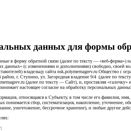
нальных данных для формы обр
ные в форму обратной связи (далее по тексту — «веб-форма») на
ых данных» (с изменениями и дополнениями) свободно, своей вол
дставителей) владельцу сайта nsk.polymernagrev.ru Общество
 район, г. Ступино, ул. Загородная владение 9/4 (далее по тек
ernagrev.ru (далее по тексту — Сайт), и, проставляя «галочку» 
инимает настоящее согласие на обработку персональных данны
ция, относящаяся к Субъекту, в том числе его фамилия, имя, о
х понимается сбор, систематизация, накопление, уточнение, об
ование, уничтожение, бессрочное хранение), и любые другие де
лях:
;