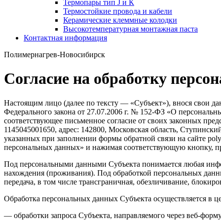
Термопары тип J и К
Термостойкие провода и кабели
Керамические клеммные колодки
Высокотемпературная монтажная паста
Контактная информация
Полимернагрев-Новосибирск
Согласие на обработку персо
Настоящим лицо (далее по тексту — «Субъект»), внося свои дан
Федерального закона от 27.07.2006 г. № 152-ФЗ «О персональн
соответствующее письменное согласие от своих законных пре
1145045001650, адрес: 142800, Московская область, Ступинский
указанных при заполнении формы обратной связи на сайте polym
персональных данных» и нажимая соответствующую кнопку, пр
Под персональными данными Субъекта понимается любая информа
нахождения (проживания). Под обработкой персональных данны
передача, в том числе трансграничная, обезличивание, блокир
Обработка персональных данных Субъекта осуществляется в це
— обработки запроса Субъекта, направляемого через веб-форму