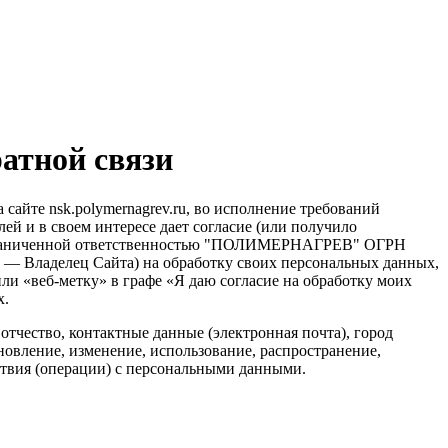
атной связи
 сайте nsk.polymernagrev.ru, во исполнение требований
ей и в своем интересе дает согласие (или получило
 с ограниченной ответственностью "ПОЛИМЕРНАГРЕВ" ОГРН
сту — Владелец Сайта) на обработку своих персональных данных,
или «веб-метку» в графе «Я даю согласие на обработку моих
х.
тчество, контактные данные (электронная почта), город
новление, изменение, использование, распространение,
йствия (операции) с персональными данными.