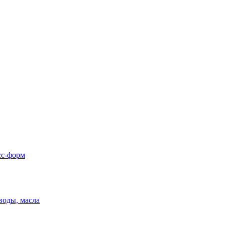
сс-форм
воды, масла