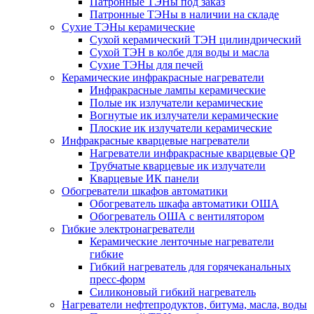
Патронные ТЭНы под заказ
Патронные ТЭНы в наличии на складе
Сухие ТЭНы керамические
Сухой керамический ТЭН цилиндрический
Сухой ТЭН в колбе для воды и масла
Сухие ТЭНы для печей
Керамические инфракрасные нагреватели
Инфракрасные лампы керамические
Полые ик излучатели керамические
Вогнутые ик излучатели керамические
Плоские ик излучатели керамические
Инфракрасные кварцевые нагреватели
Нагреватели инфракрасные кварцевые QP
Трубчатые кварцевые ик излучатели
Кварцевые ИК панели
Обогреватели шкафов автоматики
Обогреватель шкафа автоматики ОША
Обогреватель ОША с вентилятором
Гибкие электронагреватели
Керамические ленточные нагреватели
гибкие
Гибкий нагреватель для горячеканальных
пресс-форм
Силиконовый гибкий нагреватель
Нагреватели нефтепродуктов, битума, масла, воды